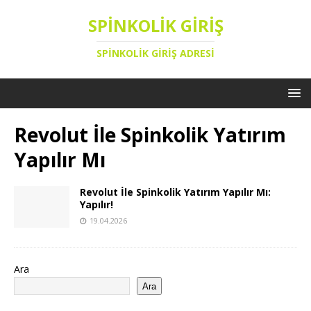
SPINKOLIK GIRIŞ
SPINKOLIK GIRIŞ ADRESI
Revolut İle Spinkolik Yatırım
Yapılır Mı
Revolut İle Spinkolik Yatırım Yapılır Mı:
Yapılır!
19.04.2026
Ara
Ara