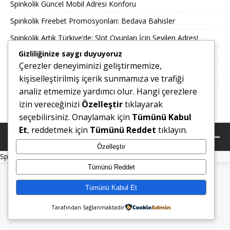
Spinkolik Güncel Mobil Adresi Konforu
Spinkolik Freebet Promosyonları: Bedava Bahisler
Spinkolik Artık Türkiye’de; Slot Oyunları İçin Sevilen Adres!
Gizliliğinize saygı duyuyoruz
Revolut İle Spinkolik Yatırım Yapılır Mı: Yapılır!
Çerezler deneyiminizi geliştirmemize,
Revolut İle Bahis Sitelerine Para Yatırma: Kolay Adımları
kişiselleştirilmiş içerik sunmamıza ve trafiği
analiz etmemize yardımcı olur. Hangi çerezlere
Spinkolik Giriş İçin Aradığınız Kalıcı Rehber
izin vereceğinizi
Özelleştir
tıklayarak
seçebilirsiniz. Onaylamak için
Tümünü Kabul
Et
, reddetmek için
Tümünü Reddet
tıklayın.
Özelleştir
Spinkolik
Tümünü Reddet
Tümünü Kabul Et
Tarafından Sağlanmaktadır