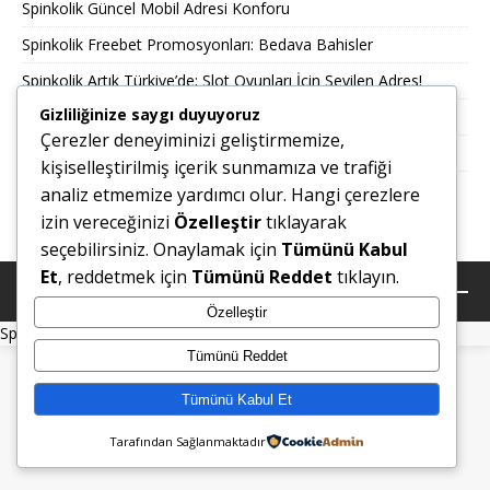
Spinkolik Güncel Mobil Adresi Konforu
Spinkolik Freebet Promosyonları: Bedava Bahisler
Spinkolik Artık Türkiye’de; Slot Oyunları İçin Sevilen Adres!
Gizliliğinize saygı duyuyoruz
Revolut İle Spinkolik Yatırım Yapılır Mı: Yapılır!
Çerezler deneyiminizi geliştirmemize,
Revolut İle Bahis Sitelerine Para Yatırma: Kolay Adımları
kişiselleştirilmiş içerik sunmamıza ve trafiği
analiz etmemize yardımcı olur. Hangi çerezlere
Spinkolik Giriş İçin Aradığınız Kalıcı Rehber
izin vereceğinizi
Özelleştir
tıklayarak
seçebilirsiniz. Onaylamak için
Tümünü Kabul
Et
, reddetmek için
Tümünü Reddet
tıklayın.
Özelleştir
Spinkolik
Tümünü Reddet
Tümünü Kabul Et
Tarafından Sağlanmaktadır