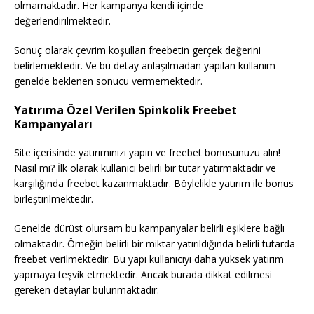
olmamaktadır. Her kampanya kendi içinde
değerlendirilmektedir.
Sonuç olarak çevrim koşulları freebetin gerçek değerini
belirlemektedir. Ve bu detay anlaşılmadan yapılan kullanım
genelde beklenen sonucu vermemektedir.
Yatırıma Özel Verilen Spinkolik Freebet
Kampanyaları
Site içerisinde yatırımınızı yapın ve freebet bonusunuzu alın!
Nasıl mı? İlk olarak kullanıcı belirli bir tutar yatırmaktadır ve
karşılığında freebet kazanmaktadır. Böylelikle yatırım ile bonus
birleştirilmektedir.
Genelde dürüst olursam bu kampanyalar belirli eşiklere bağlı
olmaktadır. Örneğin belirli bir miktar yatırıldığında belirli tutarda
freebet verilmektedir. Bu yapı kullanıcıyı daha yüksek yatırım
yapmaya teşvik etmektedir. Ancak burada dikkat edilmesi
gereken detaylar bulunmaktadır.