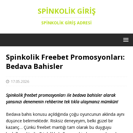
SPINKOLIK GIRIŞ
SPINKOLIK GIRIŞ ADRESI
Spinkolik Freebet Promosyonları:
Bedava Bahisler
17.05.2026
Spinkolik freebet promosyonları ile bedava bahisler alarak
şansınızı denemenin rehberine tek tıkla ulaşmanız mümkün!
Bedava bahis konusu açıldığında çoğu oyuncunun aklında aynı
düşünce belirmektedir. Risksiz deneyeyim, belki güzel bir
kazanç… Çünkü freebet mantığı tam olarak bu duyguyu