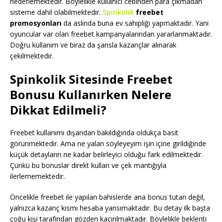
hedeflemektedir. Böylelikle kullanıcı cebinden para çıkmadan
sisteme dahil olabilmektedir.
Spinkolik
freebet
promosyonları
da aslında buna ev sahipliği yapmaktadır. Yani
oyuncular var olan freebet kampanyalarından yararlanmaktadır.
Doğru kullanım ve biraz da şansla kazançlar alınarak
çekilmektedir.
Spinkolik Sitesinde Freebet
Bonusu Kullanırken Nelere
Dikkat Edilmeli?
Freebet kullanımı dışarıdan bakıldığında oldukça basit
görünmektedir. Ama ne yalan söyleyeyim işin içine girildiğinde
küçük detayların ne kadar belirleyici olduğu fark edilmektedir.
Çünkü bu bonuslar direkt kullan ve çek mantığıyla
ilerlememektedir.
Öncelikle freebet ile yapılan bahislerde ana bonus tutarı değil,
yalnızca kazanç kısmı hesaba yansımaktadır. Bu detay ilk başta
çoğu kişi tarafından gözden kaçırılmaktadır. Böylelikle beklenti